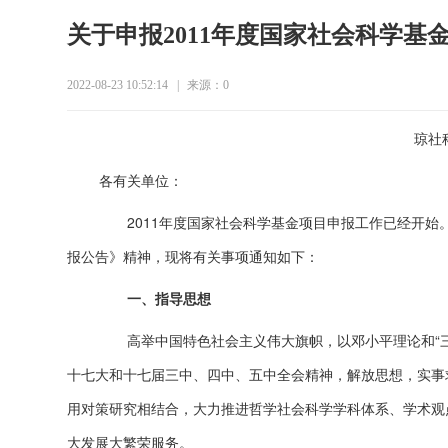
关于申报2011年度国家社会科学基
现代校长的新使命：从“管学校”走向“办
2022-08-23 10:52:14
|
来源：
0
琼社科
各有关单位：
2011年度国家社会科学基金项目申报工作已经开始。
报公告》精神，现将有关事项通知如下：
一、指导思想
高举中国特色社会主义伟大旗帜，以邓小平理论和“三
十七大和十七届三中、四中、五中全会精神，解放思想，实事
用对策研究相结合，大力推进哲学社会科学学科体系、学术观
大发展大繁荣服务。