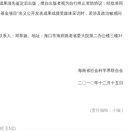
成果须先鉴定后出版，擅自出版者视为自行终止资助协议；经批准同
科基金项目”名义公开发表成果或接受媒体采访时，若涉及政治敏感问
联系人：邓章扬。地址：海口市海府路老省委大院第二办公楼三楼31
海南省社会科学界联合会
二〇一〇年十二月十五日
(责任编辑：小编 )
HE END