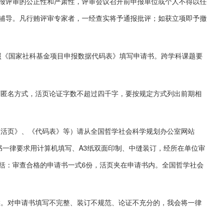
报评审的公正性和严肃性，评审会议召开前申报单位或个人不得以任
辅导。凡行贿评审专家者，一经查实将予通报批评；如获立项即予撤
《国家社科基金项目申报数据代码表》填写申请书。跨学科课题要
名方式，活页论证字数不超过四千字，要按规定方式列出前期相
页》、《代码表》等）请从全国哲学社会科学规划办公室网站
书一律要求用计算机填写、A3纸双面印制、中缝装订，经所在单位审
括：审查合格的申请书一式6份，活页夹在申请书内。全国哲学社会
候。对申请书填写不完整、装订不规范、论证不充分的，我会将一律