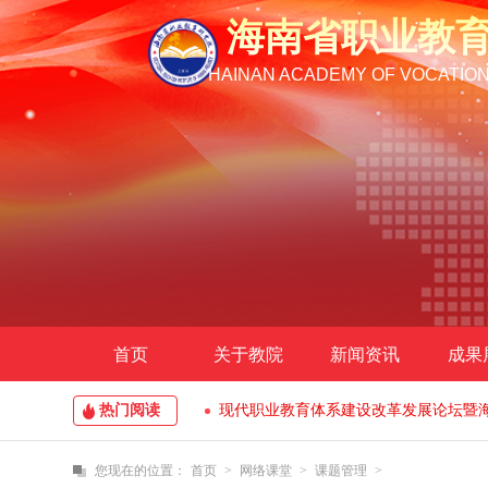
海南省职业教
HAINAN ACADEMY OF VOCATIO
首页
关于教院
新闻资讯
成果
热门阅读
现代职业教育体系建设改革发展论坛暨
海南省社科联“2020年社团活动月”项
您现在的位置：
首页
>
网络课堂
>
课题管理
>