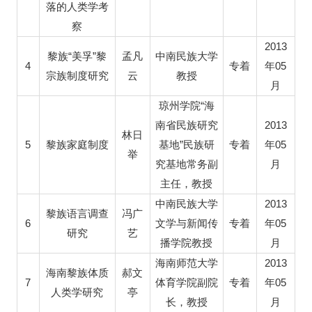
落的人类学考
察
2013
“
”
黎族
美孚
黎
孟凡
中南民族大学
4
05
专着
年
宗族制度研究
云
教授
月
“
琼州学院
海
2013
南省民族研究
林日
5
”
05
黎族家庭制度
基地
民族研
专着
年
举
究基地常务副
月
主任，教授
2013
中南民族大学
黎族语言调查
冯广
6
05
文学与新闻传
专着
年
研究
艺
播学院教授
月
2013
海南师范大学
海南黎族体质
郝文
7
05
体育学院副院
专着
年
人类学研究
亭
长，教授
月