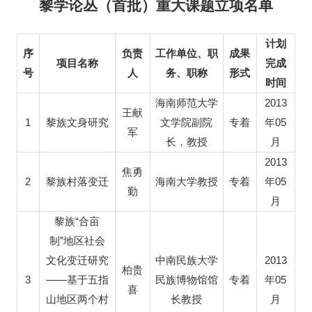
黎学论丛（首批）重大课题立项名单
计划
序
负责
工作单位、职
成果
项目名称
完成
号
人
务、职称
形式
时间
2013
海南师范大学
王献
1
05
黎族文身研究
文学院副院
专着
年
军
长，教授
月
2013
焦勇
2
05
黎族村落变迁
海南大学教授
专着
年
勤
月
“
黎族
合亩
”
制
地区社会
2013
文化变迁研究
中南民族大学
柏贵
3
——
05
基于五指
民族博物馆馆
专着
年
喜
山地区两个村
长教授
月