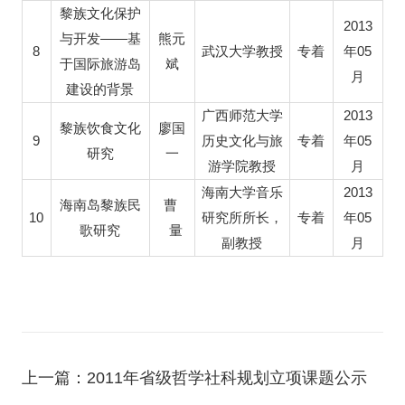
黎族文化保护
2013
——
与开发
基
熊元
8
05
武汉大学教授
专着
年
于国际旅游岛
斌
月
建设的背景
2013
广西师范大学
黎族饮食文化
廖国
9
05
历史文化与旅
专着
年
研究
一
游学院教授
月
2013
海南大学音乐
海南岛黎族民
曹
10
05
研究所所长，
专着
年
歌研究
量
副教授
月
上一篇：2011年省级哲学社科规划立项课题公示