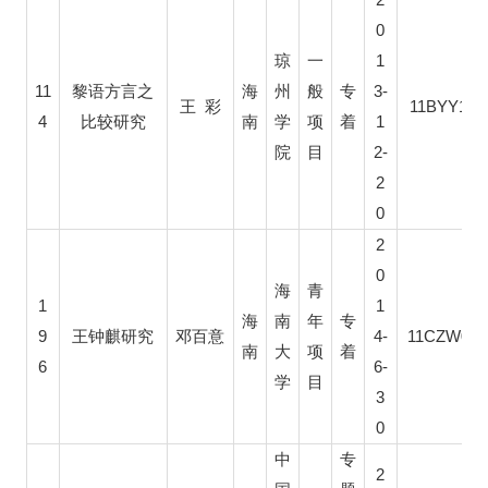
0
1
琼
一
11
3-
黎语方言之
海
州
般
专
11BYY104
王
彩
4
1
比较研究
南
学
项
着
2-
院
目
2
0
2
0
海
青
1
1
海
南
年
专
9
4-
11CZW054
王钟麒研究
邓百意
南
大
项
着
6
6-
学
目
3
0
中
专
2