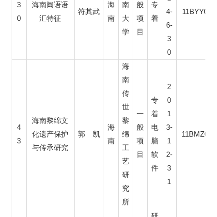
3
海南闽语语
海
南
般
专
4-
11BYY023
符其武
0
汇特征
南
大
项
着
6-
学
目
3
0
海
南
2
传
0
专
世
1
一
着
海南黎绵文
黎
4
3-
海
般
电
11BMZ031
化遗产保护
郭
凯
绵
3
1
南
项
脑
与传承研究
工
2-
目
软
艺
3
件
研
1
究
所
研