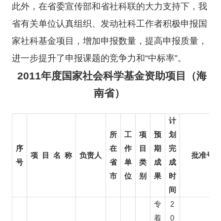
此外，在省委宣传部和省社科联的大力支持下，我
省有关单位认真组织、发动社科工作者积极申报国
家社科基金项目，增加申报数量，提高申报质量，
进一步提升了申报课题的竞争力和“中标率”。
2011年度国家社会科学基金资助项目（海
南省）
计
所
工
项
预
划
序
在
作
目
期
完
项
目
名
称
负责人
批准号
号
省
单
类
成
成
市
位
别
果
时
间
2
专
0
着