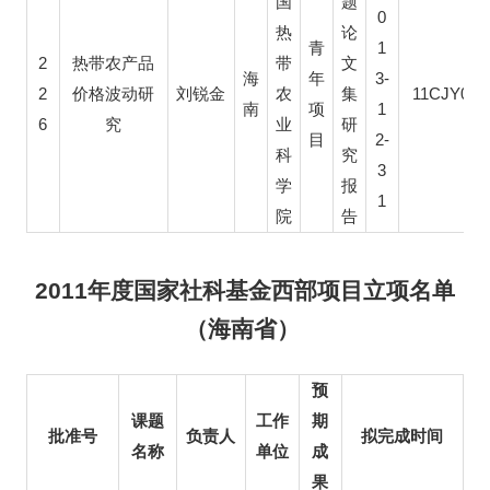
国
题
0
热
论
1
青
2
热带农产品
带
文
3-
海
年
2
11CJY064
价格波动研
刘锐金
农
集
1
南
项
6
究
业
研
2-
目
科
究
3
学
报
1
院
告
2011年度国家社科基金西部项目立项名单
（海南省）
预
课题
工作
期
批准号
负责人
拟完成时间
名称
单位
成
果