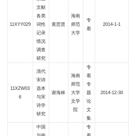
文献
各类
海南
专
11XYY029
2014-1-1
词性
黄思贤
师范
着
记录
大学
情况
调查
研究
专
清代
海南
着
宋诗
师范
专
11XZW03
选本
2014-12-30
谢海林
大学
题
6
与宋
文学
论
诗学
院
文
研究
集
中国
专
与南
着