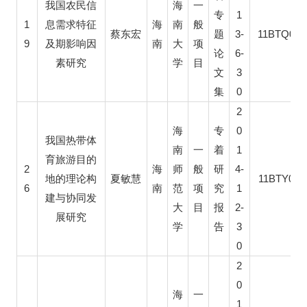
我国农民信
海
一
1
专
1
息需求特征
海
南
般
3-
11BTQ012
蔡东宏
题
9
及期影响因
南
大
项
6-
论
素研究
学
目
3
文
0
集
2
0
海
专
我国热带体
1
南
一
着
育旅游目的
2
4-
海
师
般
研
11BTY023
地的理论构
夏敏慧
6
1
南
范
项
究
建与协同发
2-
大
目
报
展研究
3
学
告
0
2
0
海
一
1