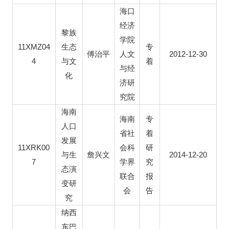
海口
经济
黎族
学院
11XMZ04
生态
专
2012-12-30
傅治平
人文
4
与文
着
与经
化
济研
究院
海南
海南
专
人口
省社
着
发展
11XRK00
会科
研
2014-12-20
与生
詹兴文
7
学界
究
态演
联合
报
变研
会
告
究
纳西
东巴