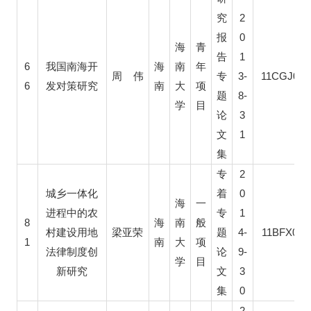
2
究
0
报
海
青
1
告
6
我国南海开
海
南
年
3-
11CGJ023
周
伟
专
6
发对策研究
南
大
项
8-
题
学
目
3
论
1
文
集
2
专
0
城乡一体化
着
海
一
1
进程中的农
专
8
海
南
般
4-
11BFX062
村建设用地
梁亚荣
题
1
南
大
项
9-
法律制度创
论
学
目
3
新研究
文
0
集
2