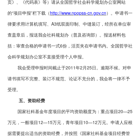
页》、《代码表》等）请从全国哲学社会科学规划办公室网站
的“项目申报”栏下载（
http://www.npopss-cn.gov.cn
）。申请书一
律要求用计算机填写、A3纸双面印制、中缝装订，经所在单位审
查盖章后，报送我会社科规划办（普及咨询部）。报送材料包
括：审查合格的申请书一式6份，活页夹在申请书内。全国哲学社
会科学规划办公室不直接受理个人申报。
我会受理申报时间截止于2011年2月25日。逾期不候。对申
请书填写不完整、装订不规范、论证不充分的，我会将一律不予
受理。
五、资助经费
国家社科基金年度项目的平均资助额度为：重点项目20—25
万元，一般项目12—15万元，青年项目10—12万元。申请人应根
据需要提出适当的资助经费，并按照《国家社科基金项目经费管