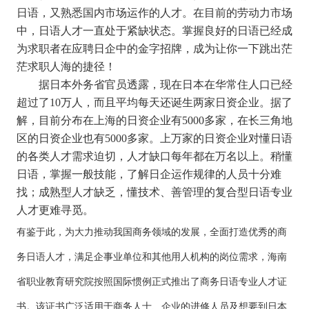
日语，又熟悉国内市场运作的人才。在目前的劳动力市场
中，日语人才一直处于紧缺状态。掌握良好的日语已经成
为求职者在应聘日企中的金字招牌，成为让你一下跳出茫
茫求职人海的捷径！
据日本外务省官员透露，现在日本在华常住人口已经
超过了10万人，而且平均每天还诞生两家日资企业。据了
解，目前分布在上海的日资企业有5000多家，在长三角地
区的日资企业也有5000多家。上万家的日资企业对懂日语
的各类人才需求迫切，人才缺口每年都在万名以上。稍懂
日语，掌握一般技能，了解日企运作规律的人员十分难
找；成熟型人才缺乏，懂技术、善管理的复合型日语专业
人才更难寻觅。
有鉴于此，为大力推动我国商务领域的发展，全面打造优秀的商
务日语人才，满足企事业单位和其他用人机构的岗位需求，
海南
省职业教育研究院
按照国际惯例正式推出了商务日语专业人才证
书。该证书广泛适用于商务人士、企业的进修人员及想要到日本