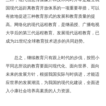
国现代远距离教育开放体系的一项重要举措，可以
有效地促进三种教育形式的发展和教育质量的提
高。网络化的现代远程教育，是继函授、广播电视
大学后的第三代远程教育。发展现代远程教育，已
成为21世纪全球教育技术进步的共同趋势。
总之，继续教育只有跟上时代的步伐，按照小
平同志所说的教育要面问现代化、面向世界、面向
未来的发展方针，根据我国实际与时俱进，才能适
应世界的发展潮流，为我国的现代化建设，全面进
入小康社会培养高素质的人力资源。