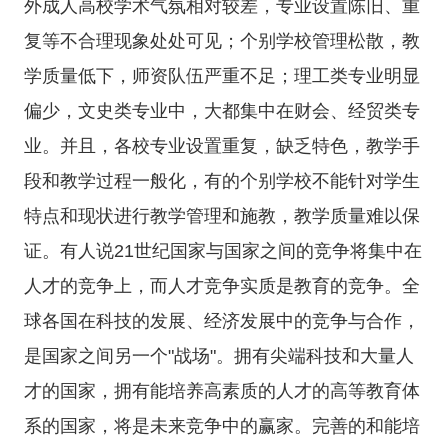
外成人高校学术气氛相对较差，专业设置陈旧、重
复等不合理现象处处可见；个别学校管理松散，教
学质量低下，师资队伍严重不足；理工类专业明显
偏少，文史类专业中，大都集中在财会、经贸类专
业。并且，各校专业设置重复，缺乏特色，教学手
段和教学过程一般化，有的个别学校不能针对学生
特点和现状进行教学管理和施教，教学质量难以保
证。有人说21世纪国家与国家之间的竞争将集中在
人才的竞争上，而人才竞争实质是教育的竞争。全
球各国在科技的发展、经济发展中的竞争与合作，
是国家之间另一个"战场"。拥有尖端科技和大量人
才的国家，拥有能培养高素质的人才的高等教育体
系的国家，将是未来竞争中的赢家。完善的和能培