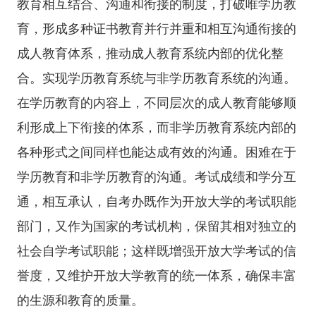
教育相互结合、沟通和衔接的制度，打破唯学历教
育，形成多种证书教育并行并重和相互沟通衔接的
成人教育体系，推动成人教育系统内部的优化整
合。实现学历教育系统与非学历教育系统的沟通。
在学历教育的内容上，不同层次的成人教育能够顺
利形成上下衔接的体系，而非学历教育系统内部的
各种形式之间同样也能达成有效的沟通。困难在于
学历教育和非学历教育的沟通。考试成绩和学分互
通，相互承认，自考办既作为开放大学的考试职能
部门，又作为国家的考试机构，保留其相对独立的
社会自学考试职能；这样既增强开放大学考试的信
誉度，又维护开放大学教育的统一体系，确保丰富
的生源和教育的质量。