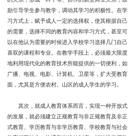
励引导学生参与教学，调动其学习的积极性。在学
习方式上，赋予成人一定的选择权，使其根据自己
的需要，选择不同的教育内容和学习方式，甚至可
以在他认为需要的时候进入学校学习选择几门自己
喜双的课程和专业。在教学手段上，必须最大限度
地利用现代化的教育技术所能提供的一切便利，如
广播、电视、电影、计算机、卫星等，扩大受教育
面，尤其是方便农村、山区的成人学生的学习。
其次，就成人教育体系而言，实现一种开放式
的发展，就必须建立正规教育与非正规教育及非正
式教育、学历教育与非学历教育、学校教育与社会