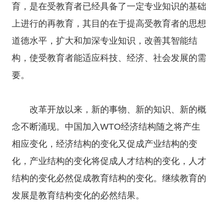
育，是在受教育者已经具备了一定专业知识的基础
上进行的再教育，其目的在于提高受教育者的思想
道德水平，扩大和加深专业知识，改善其智能结
构，使受教育者能适应科技、经济、社会发展的需
要。
改革开放以来，新的事物、新的知识、新的概
念不断涌现。中国加入WTO经济结构随之将产生
相应变化，经济结构的变化又促成产业结构的变
化，产业结构的变化将促成人才结构的变化，人才
结构的变化必然促成教育结构的变化。继续教育的
发展是教育结构变化的必然结果。