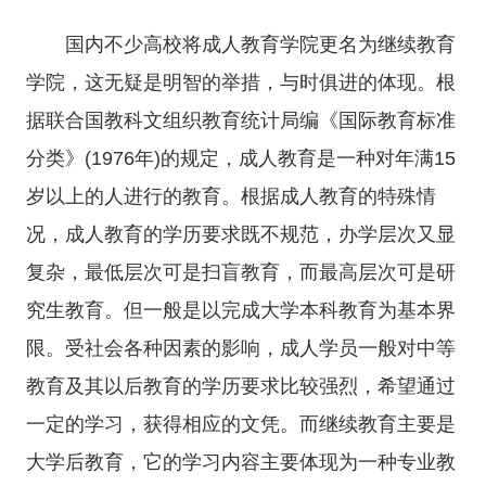
国内不少高校将成人教育学院更名为继续教育
学院，这无疑是明智的举措，与时俱进的体现。根
据联合国教科文组织教育统计局编《国际教育标准
分类》(1976年)的规定，成人教育是一种对年满15
岁以上的人进行的教育。根据成人教育的特殊情
况，成人教育的学历要求既不规范，办学层次又显
复杂，最低层次可是扫盲教育，而最高层次可是研
究生教育。但一般是以完成大学本科教育为基本界
限。受社会各种因素的影响，成人学员一般对中等
教育及其以后教育的学历要求比较强烈，希望通过
一定的学习，获得相应的文凭。而继续教育主要是
大学后教育，它的学习内容主要体现为一种专业教