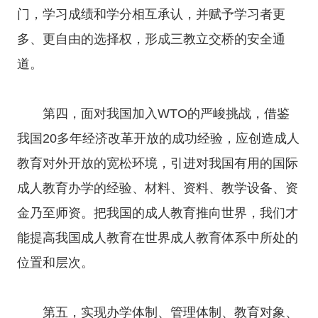
门，学习成绩和学分相互承认，并赋予学习者更
多、更自由的选择权，形成三教立交桥的安全通
道。
第四，面对我国加入WTO的严峻挑战，借鉴
我国20多年经济改革开放的成功经验，应创造成人
教育对外开放的宽松环境，引进对我国有用的国际
成人教育办学的经验、材料、资料、教学设备、资
金乃至师资。把我国的成人教育推向世界，我们才
能提高我国成人教育在世界成人教育体系中所处的
位置和层次。
第五，实现办学体制、管理体制、教育对象、