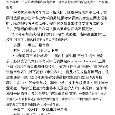
五个科类，不设艺术理类和体育文类。考生在报名时只能选择其中一个科类
报考。
报考艺术类的考生在网上报名时，除选报报考科类以外，需
同时选报参加艺术专业考试的类别
报考体育类的考生在网上报名
;
时，除选报报考科类以外，需同时选报参加体育专业考试的项
目。所选报的考试项目在网上报名截止以后均不得更改。
年参加高考报名的海口市省外就读生、省内往届生和
三
2010
“
校生
”
注意了，报名时需要按照以下流程进行。
步骤一：考生户籍审查
时间：
月
日
月
日下午
1
11
—1
14
年海口市省外就读生、省内往届生和
三校生
考生报名
2010
“
”
前，必须先访问海口市考试中心的网站
主页
(http://www.hkkszx.com)
下载《
年海口市省外就读生、省内往届生及
三校生
高考报名
2010
“
”
资格审查表》
以下简称《审查表》
一份及相关表格并填写好，往
(
)
届生还需下载《
年海南省普通高校招生思想政治品德考核
2010
表》。
注：中等专业学校、职业中学、技工学校毕业的应往届毕
(
业考生，简称
三校生
考生将本人及监护人户口本原件、复印件
“
”)
和身份证原件、复印件交到
户籍审查处
“
”
审查。公安部门对考生本人
及监护人户籍材料进行审查并做出意见，同时开出一式两份的审查结论，一
份交海口市教育局招生办，另一份存底。
步骤二：交档案、缴费和领报考卡