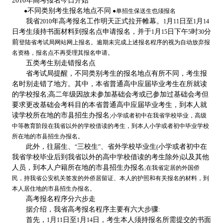
2010
年高考报名今日开始
不同类别考生报名地点不同
●
●
单招生保送生也须报名
我省
年高考报名工作明天正式拉开帷幕。
月
日至
月
2010
1
11
1
14
日考生须持书面材料到报名点申请报名，并于
月
日下午
时
分
1
15
5
30
前
登陆省考试局网站网上报名。逾期未完成上述报名程序的视为自动放弃报
名资格，报名点不再受理其报名申请。
五类考生别走错报名点
省考试局提醒，不同类别考生的报名地点有所不同，考生报
名时别走错了地方。其中，本省普通高中应届毕业考生在所就读
的学校报名
高二年级因故未参加基础会考或已参加过基础会考但
;
要求更改基础会考科目的本省普通高中应届毕业考生，到本人就
读学校所在地的市县招生办报名
;
小学或者初中在我省学校毕业，高级
中等教育阶段在我省以外的学校借读的考生，到本人小学或者初中毕业学校
所在地的市县招生办报名。
此外，往届生、
三校生
、省外学校毕业生
小学或者初中在
“
”
(
我省学校毕业后到我省以外的高中学校借读的考生除外
以及其他
)
人员，到本人户籍所在地的市县招生办报名
;
在我省定居的外国侨
民，持我省公安机关签发的外侨居留证、本人的护照和有关报名的材料，到
本人居住地的市县招生办报名。
高考报名程序分六步走
据介绍，我省高考报名程序主要有六大步骤
:
首先，
月
日至
月
日，考生本人须持报名所需提交的书面
1
11
1
14