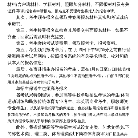
材料
含户籍材料、学籍材料、照顾加分材料、不限报材料及有关
(
证件等
)
到报名点申请报名。报名点不受理考生委托人的报名申请。
其次，考生须在报名点领取并签署报名材料真实和考试诚信
承诺书。
第三，考生接受报名点检查其所提交书面报名材料，如果不
齐全，回家后需及时补充提交。
第四，考生缴纳考试等费用，领取报考卡、报考资料。
第五，考生领到报考卡后，在
月
日下午
时
分之前自行登
1
15
5
30
录海南省考试局网站，按照报名系统的有关要求填报、校对和确
认本人的报名信息
;
最后，在市县招生办报名的考生，需在
月
日至
1
16
17
日到市县招
生办规定的地点拍照电子相片。其他考生不需拍照电子相片，由招生部门使
用其参加基础会考时的电子相片。
单招生保送生也须高考报名
省考试局特别强调，参加高等学校单独招生考试的考生
体育
(
运动训练和民族传统体育专业考生、非英语专业考生、职教师资
专业考生
)
，以及被学校拟录取的保送生，也必须按照报名程序和报名要求
参加高考报名。不参加高考报名的考生，招生部门将无法在网上录取系统中
为其办理录取确认手续和向教育部上报录取信息。
此外，我省普通高等学校招生考试设文史类、艺术文类
以下
(
简称艺术类
、理工类、体育理类
以下简称体育类
)
(
)
和对口招生类共