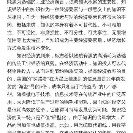
能源为基础的工业经济而言，强调知识积累的重要性。知
识经济中的知识作为一种经济要素与一般意义上的知识不
尽相同，作为一种经济要素与别的经济要素也有很大的不
同。概括来讲，知识的本身有着不可替代性、不可相加
性、不可逆性、非磨损性、不可分性、可共享性、无限增
值性等七大特征，当知识成为主要经济要素后，经济增长
方式会发生根本变化。
知识经济的到来，标志着以物质资源的高消耗为基础
的传统工业经济的衰落。在经济活动中，知识投人可以代
替物质投入，从而达到节约物质资源，提高经济效率的目
的，美国的
“
探路者
”
在火星上搜集到的信息量是
21
年前发
射的
“
海盗
”
号的
5
倍，成本只相当于
“
海盗号
”
的
1
／
5
多
些。随着微电子技术、信息技术等在传统产业中的广泛应
用，大大降低了生产过程的物耗和能耗，因而知识经济又
是低耗高效的经济，它使得可持续发展变为可能。知识经
济的又一特点是产值
“
轻型化
”
。由于知识的含量增大，产
品的附加值也成倍提高。比如，用光缆取代铜线，用数字
产品取代模拟产品等等。在当今科技最发达的美国，它的