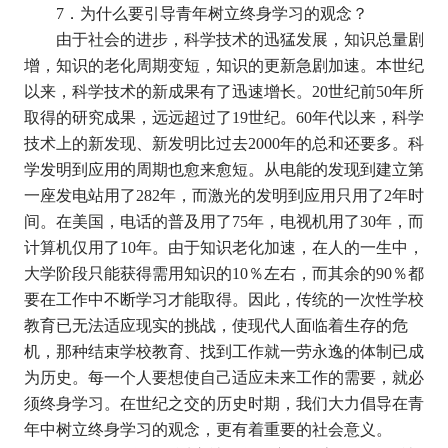
7
．为什么要引导青年树立终身学习的观念？
由于社会的进步，科学技术的迅猛发展，知识总量剧
增，知识的老化周期变短，知识的更新急剧加速。本世纪
以来，科学技术的新成果有了迅速增长。
20
世纪前
50
年所
取得的研究成果，远远超过了
19
世纪。
60
年代以来，科学
技术上的新发现、新发明比过去
2000
年的总和还要多。科
学发明到应用的周期也愈来愈短。从电能的发现到建立第
一座发电站用了
282
年，而激光的发明到应用只用了
2
年时
间。在美国，电话的普及用了
75
年，电视机用了
30
年，而
计算机仅用了
10
年。由于知识老化加速，在人的一生中，
大学阶段只能获得需用知识的
10
％左右，而其余的
90
％都
要在工作中不断学习才能取得。因此，传统的一次性学校
教育已无法适应现实的挑战，使现代人面临着生存的危
机，那种结束学校教育、找到工作就一劳永逸的体制已成
为历史。每一个人要想使自己适应未来工作的需要，就必
须终身学习。在世纪之交的历史时期，我们大力倡导在青
年中树立终身学习的观念，更有着重要的社会意义。