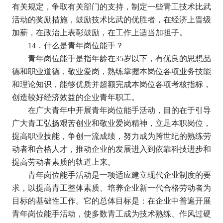
有关规定，争取有关部门的支持，制定一些青工技术比武
活动的奖励措施，鼓励技术比武的优胜者，在经济上晋级
加薪，在政治上表彰鼓励，在工作上适当加担子。
14
．什么是青年岗位能手？
青年岗位能手是指年龄在
35
岁以下，有优良的思想品
德和职业道德，敬业爱岗，熟练掌握本岗位各项业务技能
和理论知识，能够优质并超额完成本岗位各项考核指标，
创造较好经济效益的企业青年职工。
在广大青年中开展青年岗位能手活动，目的在于引导
广大青工弘扬艰苦创业和敬业爱岗精神，立足本职岗位，
提高职业技能，争创一流成绩，努力成为跨世纪的熟练劳
动者和合格人才，推动企业的发展进入到依靠科技进步和
提高劳动者素质的轨道上来。
青年岗位能手活动是一项适应建立现代企业制度的要
求，以提高青工整体素质、培养企业新一代合格劳动者为
目标的基础性工作。它的总体目标是：在企业中普遍开展
青年岗位能手活动，使多数青工成为技术熟练、作风过硬