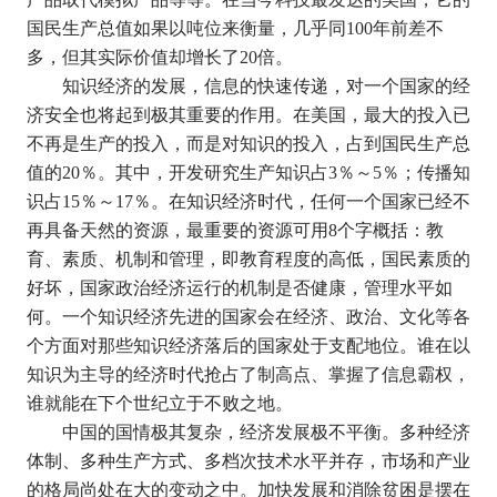
国民生产总值如果以吨位来衡量，几乎同
100
年前差不
多，但其实际价值却增长了
20
倍。
知识经济的发展，信息的快速传递，对一个国家的经
济安全也将起到极其重要的作用。在美国，最大的投入已
不再是生产的投入，而是对知识的投入，占到国民生产总
值的
20
％。其中，开发研究生产知识占
3
％～
5
％；传播知
识占
15
％～
17
％。在知识经济时代，任何一个国家已经不
再具备天然的资源，最重要的资源可用
8
个字概括：教
育、素质、机制和管理，即教育程度的高低，国民素质的
好坏，国家政治经济运行的机制是否健康，管理水平如
何。一个知识经济先进的国家会在经济、政治、文化等各
个方面对那些知识经济落后的国家处于支配地位。谁在以
知识为主导的经济时代抢占了制高点、掌握了信息霸权，
谁就能在下个世纪立于不败之地。
中国的国情极其复杂，经济发展极不平衡。多种经济
体制、多种生产方式、多档次技术水平并存，市场和产业
的格局尚处在大的变动之中。加快发展和消除贫困是摆在