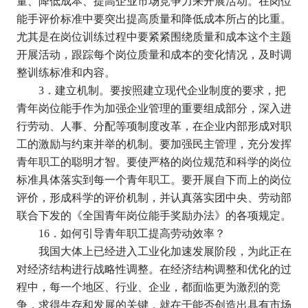
量、降低成本、提高企业市场竞争力来开展活动。在岗位
能手评价标准中要突出提高质量和降低成本所占的比重。
尤其是在岗位训练过程中要紧紧围绕质量和成本这个主题
开展活动，跟踪每个岗位质量和成本的变化情况，及时调
整训练标准和内容。
3
．建立机制。要按照建立现代企业制度的要求，把
青年岗位能手作为加强企业管理的重要组成部分，深入进
行劳动、人事、分配等项制度改革，在企业内部形成对职
工的激励与约束并举的机制。要加强民主管理，充分发挥
青年职工的聪明才智。要使严格的岗位规范和科学的岗位
标准具体落实到每一个青年职工。要开展自下而上的岗位
评价，形成科学的评价机制，并认真落实团中央、劳动部
联合下发的《全国青年岗位能手奖励办法》的各项规定。
16
．如何引导青年职工提高劳动效率？
我国大体上已经进入工业化加速发展阶段，为此正在
对经济结构进行战略性调整。在经济结构调整和优化的过
程中，每一个地区、行业、企业，都面临更为激烈的竞
争，求得生存和发展的关键，就在于能否创造出具有市场