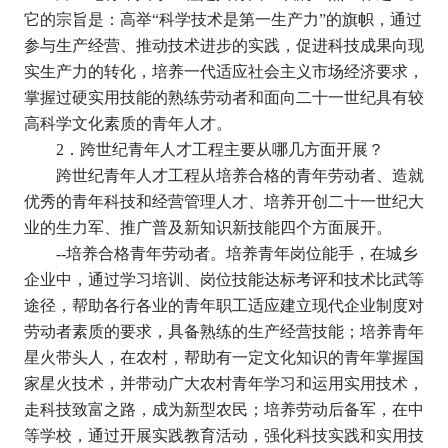
它的宗旨是：高举
“
科学技术是第一生产力
”
的旗帜，通过
参与生产经营、推动技术进步的实践，促进科技成果向现
实生产力的转化，培养一代适应社会主义市场经济要求，
掌握过硬实用技能的熟练劳动者和面向二十一世纪具有较
高科学文化素质的青年人才。
2
．跨世纪青年人才工程主要从哪几方面开展？
跨世纪青年人才工程从培养合格的青年劳动者、造就
优秀的青年科技和经营管理人才、培养开创二十一世纪大
业的生力军、推广普及新知识新技能四个方面展开。
--
培养合格青年劳动者。培养青年岗位能手，在城乡
企业中，通过学习培训、岗位技能达标考评和技术比武等
途径，帮助各行各业的青年职工适应建立现代企业制度对
劳动者素质的要求，具备熟练的生产经营技能；培养青年
星火带头人，在农村，帮助有一定文化知识的青年掌握国
家星火技术，并带动广大农村青年学习和运用实用技术，
走科技致富之路，成为新型农民；培养劳动后备军，在中
等学校，通过开展实践教育活动，强化科技实践和实用技