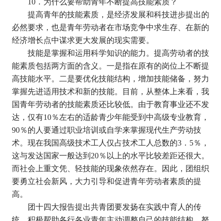
10
．为什么要帮助青年不断提高技能素质？
提高青年的技能素质，是经济发展和科技进步提出的
必然要求，也是青年劳动者在市场竞争中求生存、在新的
经济增长点中谋求更大发展的现实需要。
技能是掌握和运用科学知识的能力。提高劳动者的技
能素质包括两方面的含义。一是指在原有的岗位上不断提
高技能水平。二是要优化技能结构，增加技能储备，努力
掌握先进适用技术和新的技能。目前，从整体上来看，我
国青年劳动者的技能素质还比较低。由于教育事业还不发
达，仅有
10
％左右的适龄青少年能受到中高级专业教育，
90
％的人要通过职业培训或自学来掌握现代生产劳动技
术。现在我国高级技术工人仅占技术工人总数的
3
．
5
％，
这与发达国家一般达到
20
％以上的水平比较差距还很大。
而社会上重文凭、轻技能的现象依然存在。因此，团组织
要勇立社会新风，大力引导和促进青年劳动者素质的提
高。
团十四大报告提出共青团要发扬在实践中育人的传
统，积极帮助各行各业青年主动调整自己的技能结构，努