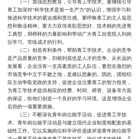
（一）加强思想教育，引导青工学技术。要继续引导
青工加深对
“
科学技术是第一生产力
”
的认识，增强学习和
推进科学技术的紧迫感和责任感。要呼唤青工的主人翁思
想和敬业精神。要大力宣传表彰思想好、技术精的先进青
工典型，用榜样的力量影响和带动广大青工自觉投人到岗
位学习、苦练成才的行列。
（二）创造有利条件，帮助青工学技术。企业的竞争
是产品质量的竞争，归根到底也是人才的竞争。从长远的
发展看，企业没有一支高素质的工人队伍，要想在激烈的
市场竞争中立于不败之地，是难以想象的。因此，团组织
应主动争取党政的支持，促使企业注重青工的智力投资，
为青工学技术提供相应的经费、时间、师资、设备等方面
的保证，给他们创造一个良好的学习环境。这是增强企业
后劲的一项重要措施。
（三）不断深化青年岗位能手活动，促进青工学技
术。青年岗位能手活动是与建立现代企业制度相配套的基
础性工作。它以实施岗位科学评价选拔评选青年岗位能手
这一重要手段来激发青工苦练技艺、岗位成才的热情。几