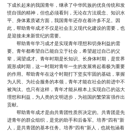
下成长起来的我国青年，继承了中华民族的优良传统和发
愤自强的精神，但也必须看到，无论在方法观念、知识水
平、身体素质诸方面，我国青年还存在着许多不足。因
此，帮助青年成才不仅是社会主义现代化建设的需要，也
是迎接未来新世纪的需要。
帮助青年学习成才是实现青年理想和切身利益的需
要。青年都希望自己能自立于社会，希望超过自己的父
辈，渴望成才。青年时期是长知识、长身体时期，是世界
观形成时期，这一时期对青年一生的发展将起着极为重要
的作用。帮助青年在这个时期打下坚实牢固的基础，掌握
为人民、为社会服务的本领，青年才能在社会的前进中不
被淘汰。也只有这样，青年才能从根本上实现自己的远大
理想和利益，为人类的文明进步，为祖国的繁荣富强作出
贡献。
帮助青年成才是由共青团性质所决定的。共青团是先
进青年的群众组织，是党的助手和后备军。培养
“
四有
”
新
人，是共青团的基本任务。培养
“
四有
”
新人，也就包涵着