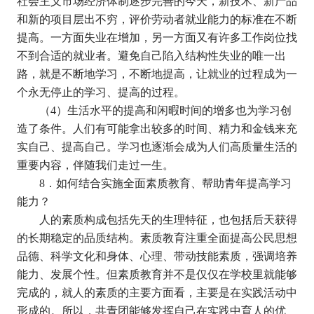
社会主义市场经济体制逐步完善的今天，新技术、新产品
和新的项目层出不穷，评价劳动者就业能力的标准在不断
提高。一方面失业在增加，另一方面又有许多工作岗位找
不到合适的就业者。避免自己陷入结构性失业的唯一出
路，就是不断地学习，不断地提高，让就业的过程成为一
个永无停止的学习、提高的过程。
（
4
）生活水平的提高和闲暇时间的增多也为学习创
造了条件。人们有可能拿出较多的时间、精力和金钱来充
实自己、提高自己。学习也逐渐会成为人们高质量生活的
重要内容，伴随我们走过一生。
8
．如何结合实施全面素质教育、帮助青年提高学习
能力？
人的素质构成包括先天的生理特征，也包括后天获得
的长期稳定的品质结构。素质教育注重全面提高公民思想
品德、科学文化和身体、心理、带动技能素质，强调培养
能力、发展个性。但素质教育并不是仅仅在学校里就能够
完成的，就人的素质的主要方面看，主要是在实践活动中
形成的。所以，共青团能够发挥自己在实践中育人的优