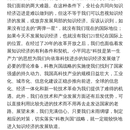
我们面前的两大难题。在这种条件下，全社会共同向知识
经济迈进是难以做到的，但这不等于我们可以忽视知识经
济的发展，或放弃发展局部的知识经济。应该认识到，如
果没有过去的
“
两弹一星
”
，就没有我们现在的国际地位；
如果今天不发展知识经济，也就没有我们
21
世纪在国际上
的位置。在经过了
20
年的改革开放之后，我们也面临着发
展知识经济的有利条件和契机。小平同志
“
科技是第一生
产力
”
的思想为我们向依靠科技进步的知识经济发展做了
必要的理论准备，科教兴国战略的实施使我们找到了国家
强盛的持久动力。我国高科技产业的规模日益壮大，工业
化、城市化、信息化建设正稳步推向前进。全球的信息
化、经济一体化和新一轮技术革命为我们提供了难得的机
遇。此外，我们在技术和产业发展方面还有后发优势，可
以直接利用比较先进的技术而不用再去走发达国家的老
路。展望未来，我们充满信心。只要我们未雨绸缪，制定
相应的对策，切实落实
“
科教兴国
”
战略，就一定能较快地
进入知识经济的发展轨道。