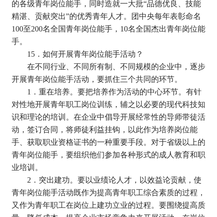
的各级青年岗位能手，同时造就一大批
“
品德优良、技能
精湛、贡献突出
”
的优秀青年人才。团中央每年表彰命名
100
至
200
名全国青年岗位能手，
10
名全国杰出青年岗位能
手。
15
．如何开展青年岗位能手活动？
在不同行业、不同所有制、不同规模的企业中，逐步
开展青年岗位能手活动，要抓住三个共同的环节。
1
．重在培养。要把培养作为活动的中心环节。有针
对性地开展青年职工岗位训练，辅之以必要的现代科技知
识和理论的培训。在企业中倡导开展经常性的导师带徒活
动，签订合同，将师徒利益挂钩，以此作为培养岗位能
手、获取职业资格证书的一种重要手段。对于省级以上的
青年岗位能手，要组织他们参加各种形式的成人教育和职
业培训。
2
．突出建功。要以业绩论人才，以效益论贡献，使
青年岗位能手活动既作为提高青年职工综合素质的过程，
又作为青年职工在岗位上建功立业的过程。要围绕提高质