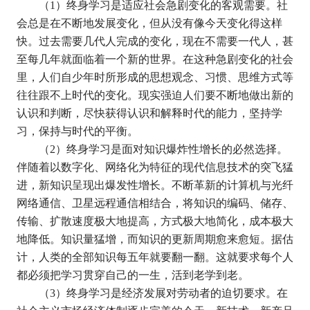
（
1
）终身学习是适应社会急剧变化的客观需要。社
会总是在不断地发展变化，但从没有像今天变化得这样
快。过去需要几代人完成的变化，现在不需要一代人，甚
至每几年就面临着一个新的世界。在这种急剧变化的社会
里，人们自少年时所形成的思想观念、习惯、思维方式等
往往跟不上时代的变化。现实强迫人们要不断地做出新的
认识和判断，尽快获得认识和解释时代的能力，坚持学
习，保持与时代的平衡。
（
2
）终身学习是面对知识爆炸性增长的必然选择。
伴随着以数字化、网络化为特征的现代信息技术的突飞猛
进，新知识呈现出爆发性增长。不断革新的计算机与光纤
网络通信、卫星远程通信相结合，将知识的编码、储存、
传输、扩散速度极大地提高，方式极大地简化，成本极大
地降低。知识量猛增，而知识的更新周期愈来愈短。据估
计，人类的全部知识每五年就要翻一翻。这就要求每个人
都必须把学习贯穿自己的一生，活到老学到老。
（
3
）终身学习是经济发展对劳动者的迫切要求。在