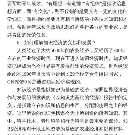
要帮助青年成才。
“
有理想
”“
有道德
”“
有纪律
”
是指政治思
想方面，而
“
有文化
”
，则不仅指的是要具有一定的文化科
学知识，而且指的是要具有相当熟练的业务技术知识和才
能。帮助青年成长为政治思想好的各行各业的专业家，是
共青团的光荣任务。
6
．如何理解知识经济的兴起和发展？
人类经过了大约
5000
年的农业经济，又经历了
300
年
左右的工业经济时代，现在正进入知识经济时代。知识经
济已经成为当今世界最有发展前途的经济形式。世界经贸
组织在
1996
年度报告中说到：
29
个经济合作组织国家，
GNP
的
50
％是通过知识经济实现的。
知识经济是指以知识为基础的经济，按照世界经济合
作与发展组织发表的《以知识为基础的经济》报告中的定
义，是指建立在知识和信息的生产、分配和使用之上的经
济。这里所说的知识包括迄今为止所创造的所有知识。其
中，科学技术、管理科学和行为科学是最重要的部分。知
识经济相对于以土地资源为基础的农业经济和以原材料、