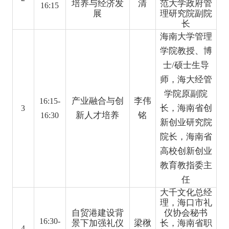
培养与经济发
清
范大学政府管
16:15
展
理研究院副院
长
海南大学管理
学院教授、博
士
/
硕士生导
师，海大经管
学院原副院
产业融合与创
李伟
16:15-
长，海南省创
3
新人才培养
铭
16:30
新创业研究院
院长，海南省
高校创新创业
教育教指委主
任
大千文化总经
理，海口市礼
自贸港建设
背
仪协会秘书
16:30-
景下加强礼仪
梁梑
长，海南省职
4