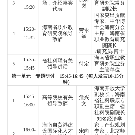
场，介绍嘉宾
育研究院常务
3
岗
15:20
代表
副院长
国家
突出贡献
专家、
中华
博
海南省职业教
士会海南分会
15:20-
劳永
育研究院领导
主席
、海南省
4
举
15:35
致辞
职业教育研究
院院长
/研究员/博士
海南省职业
教
15:35-
省社科联有关
待定
育研究院业务
5
领导讲话
15:45
主管单位
第一单元 专题研讨 15:45-16:45（每人发言10-15分
钟）
海南
开放大学
副校长
，海南
15:45-
高等
院校
有关
詹
兴
省社科联原专
1
领导
致辞
文
16:00
职副主席、省
社科院副院长
知名经济学
海南自贸港建
家，产业规划
16:00-
设国际化人才
宋向
专家，北京师
2