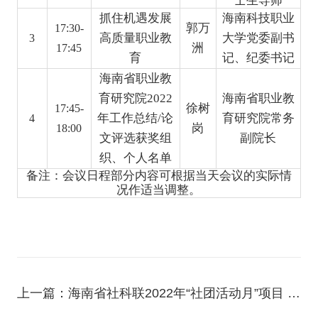
士生导师
抓住机遇发展
海南科技职业
郭万
17:30-
高质量职业教
大学党委副书
3
洲
17:45
育
记、纪委书记
海南
省职业教
育研究院
2022
海南省职业教
徐
树
17:45-
年
工作总结
/
论
育研究院常务
4
岗
18:00
文
评选获奖组
副院长
织、个人
名单
备注：会议日程部分内容可根据当天会议的实际情
况作适当调整。
上一篇：海南省社科联2022年“社团活动月”项目 海南省职业教育研究院关于举办 “自由贸易港建设与海南职业教育‘十四五’规划发展论坛暨省职教研院 2022年学术年会”活动的通知