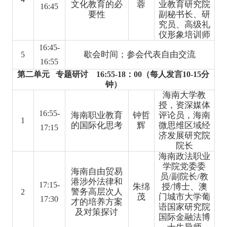
文化教育的必
蓉
业教育研究院
16:45
要性
副秘书长、研
究员、高级礼
仪形象培训师
16:45-
歇会时间；参会代表自由交流
5
16:55
第二单元 专题研讨 16:55-18：0
0
（每人发言10-15分
钟）
海南大学教
授，资深媒体
16:55-
海南职业教育
钟哲
评论员，海南
1
的国际化思考
辉
微思维区域经
17:15
济发展研究院
院长
海南政法职业
学院党委委
海南自由贸易
员/副院长/教
港涉外法律和
17:15-
朱绵
授/博士、澳
警务高层次人
2
茂
门城市大学葡
17:30
才的培养方案
语国家研究院
及对策探讨
国际金融法博