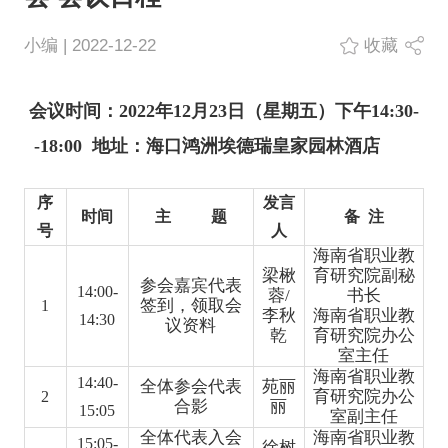
小编 | 2022-12-22
收藏
会议时间：
202
2
年
1
2
月
23
日（星期五）下午
14:30-
-18:0
0
地址：海口
鸿
洲埃德瑞皇家园林酒店
序
发言
时间
主 题
备 注
号
人
海南省职业教
梁楸
育研究院副秘
参会嘉宾代表
14:00-
蓉
/
书长
签到，领取会
1
李
秋
海南省
职业教
14:30
议资料
乾
育
研究
院办公
室主任
海南省职业教
14:40-
全体参会代表
苑丽
育研究院办公
2
合影
丽
1
5
:
05
室副主任
全体代表入会
海南省职业教
1
5
:
05
-
徐树