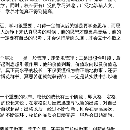
教学。同时，校长要有广泛的学习兴趣，广泛地涉猎人文、
野、学养才能真正得到提高。
远。学习很重要，习得一定知识后关键是要学会思考，而思
个人沉静下来认真思考的时候，他的思想才能更高更远，他的
是一定要有自己的思考，才会保持清醒头脑，才会立于不败之
个层次：一是一般管理，即常规管理；二是思想性引领，后
否起到思想引领作用，他的价值判断、价值取向以及价值选
岸。真正高水平的校长，不仅要懂得怎样正确地做事，还要
靠博览群书、冥思苦想就能获得的，一定是从实践中加以锤
一个重要的标志。校长的成长有三个阶段，即入格、定格、
平的校长来说，在定格以后应该迅速寻找新的出路，对自己
于自我超越；出格以后，经过不断创新，则会在更高层次、
深的不断循环，校长的品质会日臻完善、境界会日趋高尚。
要善于做事、善于创新，还要善于总结做事与创新的经验。