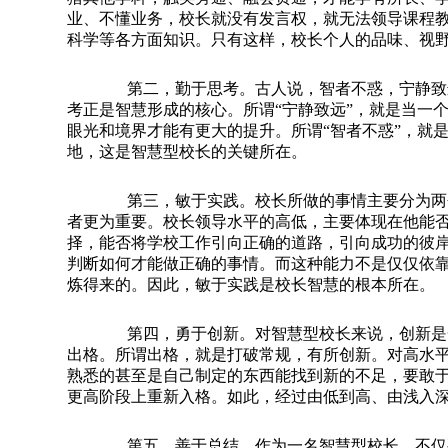
业、不懂业务，校长就没有发言权，就无法领导课程
科学等各方面知识。只有这样，校长个人的品味、视
第二，勤于思考。
古人说，智者不惑，宁静致
考正是智慧形成的核心。所谓
“
宁静致远
”
，就是当一
眼光和境界才能有更大的提升。所谓
“
智者不惑
”
，就
地，这是智慧型校长的关键所在。
第三，敏于实践。
校长所做的事情主要分为两
者更为重要。校长领导水平的高低，主要体现在他能
择，能否将学校工作引向正确的道路，引向成功的彼
判断如何才能做正确的事情。而这种能力不是仅仅依
炼得来的。因此，敏于实践是校长智慧的根本所在。
第四，勇于创新。
对智慧型校长来说，创新是
出格。所谓出格，就是打破常规，有所创新。对高水
熟悉的甚至是自己制定的东西能找到新的不足，要敢
更高阶段上重新入格。如此，经过由低到高、由浅入
第五，善于总结。
作为一名智慧型校长，不仅