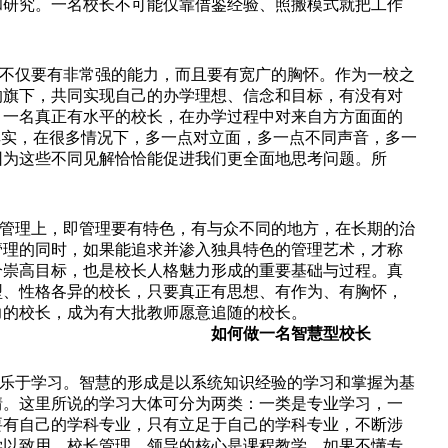
和研究。一名校长不可能仅靠借鉴经验、照搬模式就把工作
不仅要有非常强的能力，而且要有宽广的胸怀。作为一校之
的旗下，共同实现自己的办学理想、信念和目标，有没有对
。一名真正有水平的校长，在办学过程中对来自方方面面的
其实，在很多情况下，多一点对立面，多一点不同声音，多一
因为这些不同见解恰恰能促进我们更全面地思考问题。所
管理上，即管理要有特色，有与众不同的地方，在长期的治
管理的同时，如果能追求并渗入独具特色的管理艺术，才称
个崇高目标，也是校长人格魅力形成的重要基础与过程。真
型、性格各异的校长，只要真正有思想、有作为、有胸怀，
力的校长，成为有大批教师愿意追随的校长。
如何做一名智慧型校长
乐于学习。智慧的形成是以系统知识经验的学习和掌握为基
情。这里所说的学习大体可分为两类：一类是专业学习，一
要有自己的学科专业，只有立足于自己的学科专业，不断涉
学以致用。校长管理、领导的核心是课程教学。如果不懂专