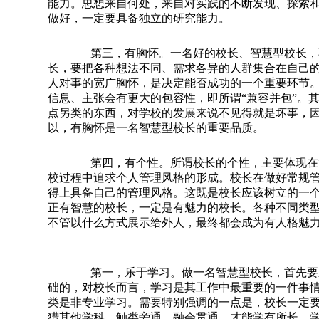
能力。思想来自何处，来自对实践的不断发现、探索
做好，一定要具备独立的研究能力。
第三，有胸怀。
一名好的校长、智慧型校长，
长，要把各种想法不同、需求各异的人群集合在自己
人对事的宽广胸怀，是决定能否成功的一个重要环节
信息、主张会有更大的包容性，即所谓
“
兼容并包
”
。
点另类的东西，对学校的发展来说不见得就是坏事，
以，有胸怀是一名智慧型校长的重要品质。
第四，有个性。
所谓校长的个性，主要体现在
校过程中追求个人管理风格的形成。校长在做好常规
得上具备自己的管理风格。这既是校长应该树立的一
正有智慧的校长，一定是有魅力的校长。各种不同类
不管以什么方式展示给外人，最终都会成为有人格魅
第一，乐于学习。
做一名智慧型校长，首先要
础的，对校长而言，学习是其工作中最重要的一件事
类是非专业学习。需要特别强调的一点是，校长一定
猎其他学科，触类旁通、融会贯通，才能学有所长、