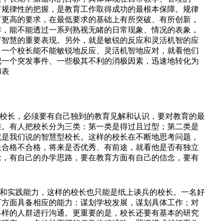
有规律性的把握，是教育工作取得成功的最根本保障。规律
有更高的要求，在最低要求的基础上有所突破、有所创新，
作，能不能透过一系列熟视无睹的日常现象、情况的表象，
育智慧的重要表现。另外，就是敏锐的反应和灵活机智的应
、一个校长能不能敏锐地反应、灵活机智地应对，就看他们
把一个突发事件、一些极其不利的消极因素，迅速地转化为
和表
校长，必须要有自己独到的教育见解和认识，要对教育的最
准。有人把校长分为三类：第一类是得过且过型；第二类是
就是我们说的智慧型校长。这样的校长在不断地思考问题，
长合格不合格，将来是否优秀、有前途，就看他是否有独立
念，有自己的办学思路，要在教育方面有自己的信念，要有
和实践能力，这样的校长也只能是纸上谈兵的校长。一名好
下方面具备相应的能力：谋划学校发展，谋划具体工作；对
各样的人群进行沟通。更重要的是，校长还要有基本的研究